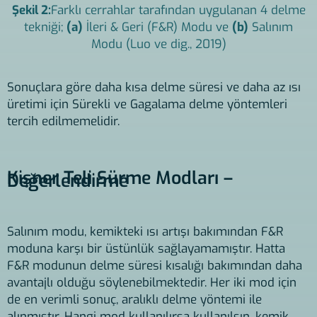
Şekil 2:
Farklı cerrahlar tarafından uygulanan 4 delme
tekniği;
(a)
İleri & Geri (F&R) Modu ve
(b)
Salınım
Modu (Luo ve dig., 2019)
Sonuçlara göre daha kısa delme süresi ve daha az ısı
üretimi için Sürekli ve Gagalama delme yöntemleri
tercih edilmemelidir.
Kişner Teli Sürme Modları –
Değerlendirme
Salınım modu, kemikteki ısı artışı bakımından F&R
moduna karşı bir üstünlük sağlayamamıştır. Hatta
F&R modunun delme süresi kısalığı bakımından daha
avantajlı olduğu söylenebilmektedir. Her iki mod için
de en verimli sonuç, aralıklı delme yöntemi ile
alınmıştır. Hangi mod kullanılırsa kullanılsın, kemik