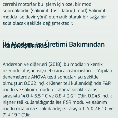
cerrahi motorlar bu işlem için özel bir mod
sunmaktadır. (salınımlı (oscillating) mod) Salınımlı
modda ise devir yönü otomatik olarak bir sağa bir
sola olacak şekilde değişmektedir.
İki Modun, Isı Üretimi Bakımından
Karşılaştırması
Anderson ve diğerleri (2018), bu modların kemik
üzerinde oluşan ısıya etkisini araştırmışlardır. Yapılan
denemelerde ANOVA testi sonuçları şu şekilde
olmuştur; 0.062 inçlik Kişner teli kullanıldığında F&R
modu ve salınım modu ortalama sıcaklık artışı
sırasıyla 14.0 ± 5.5 ° C ve 8.8 ± 2.6 ° C’dir. 0.045 inçlik
Kişner teli kullanıldığında ise F&R modu ve salınım
modu ortalama sıcaklık artışı sırasıyla 11.4 ± 2.6 ° C ve
7.1 ± 1.9 ° C’dir.