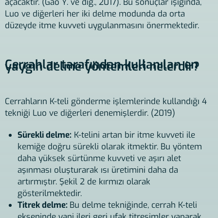
açacaktır. (Gao Y. ve diğ., 2017). Bu sonuçlar ışığında,
Luo ve diğerleri her iki delme modunda da orta
düzeyde itme kuvveti uygulanmasını önermektedir.
Cerrahlar tarafından kullanılan en
yaygın delme yöntemleri nelerdir?
Cerrahların K-teli gönderme işlemlerinde kullandığı 4
tekniği Luo ve diğerleri denemişlerdir. (2019)
Sürekli delme:
K-telini artan bir itme kuvveti ile
kemiğe doğru sürekli olarak itmektir. Bu yöntem
daha yüksek sürtünme kuvveti ve aşırı alet
aşınması oluşturarak ısı üretimini daha da
artırmıştır. Şekil 2 de kırmızı olarak
gösterilmektedir.
Titrek delme:
Bu delme tekniğinde, cerrah K-teli
ekseninde yani ileri geri ufak titreşimler yaparak