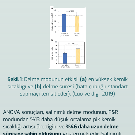
Şekil 1
: Delme modunun etkisi:
(a)
en yüksek kemik
sıcaklığı ve
(b)
delme süresi (hata çubuğu standart
sapmayı temsil eder). (Luo ve dig., 2019)
ANOVA sonuçları, salınımlı delme modunun, F&R
modundan %13 daha düşük ortalama pik kemik
sıcaklığı artışı ürettiğini ve
%46 daha uzun delme
süresine sahip
olduğunu
göstermektedir. Salınımlı