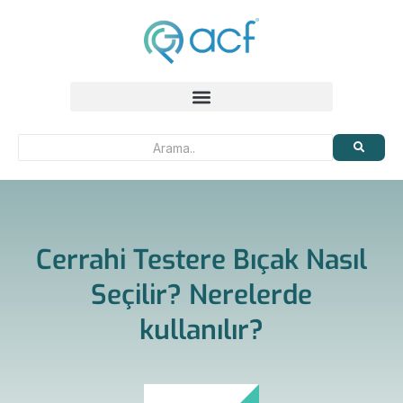
Cerrahi Testere Bıçak Nasıl
Seçilir? Nerelerde
kullanılır?