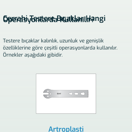
Cerrahi Testere Bıçaklar Hangi
Operasyonlarda Kullanılır?
Testere bıçaklar kalınlık, uzunluk ve genişlik
özelliklerine göre çeşitli operasyonlarda kullanılır.
Örnekler aşağıdaki gibidir.
Artroplasti