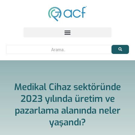
Medikal Cihaz sektöründe
2023 yılında üretim ve
pazarlama alanında neler
yaşandı?