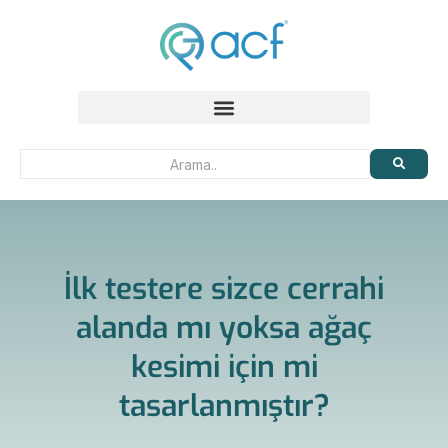
İlk testere sizce cerrahi
alanda mı yoksa ağaç
kesimi için mi
tasarlanmıştır?