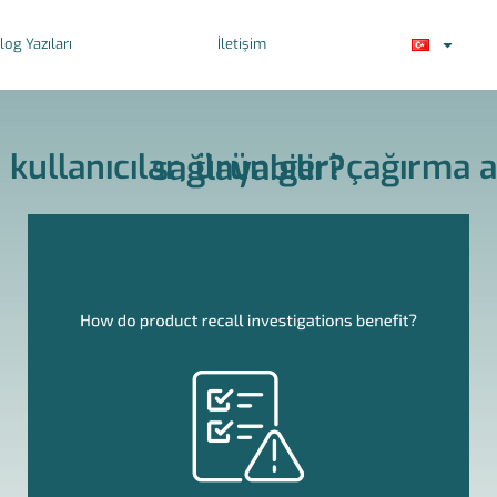
log Yazıları
İletişim
Cerrahi Testere üreticileri ve kullanıcılar, ürün geri çağırma araştırmalarından nasıl fayda sağlayabilir?